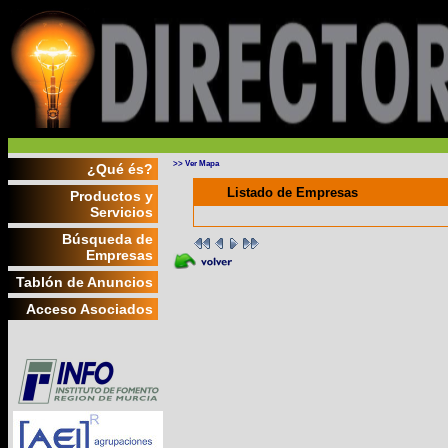
>> Ver Mapa
¿Qué és?
Listado de Empresas
Productos y
Servicios
Búsqueda de
Empresas
Tablón de Anuncios
Acceso Asociados