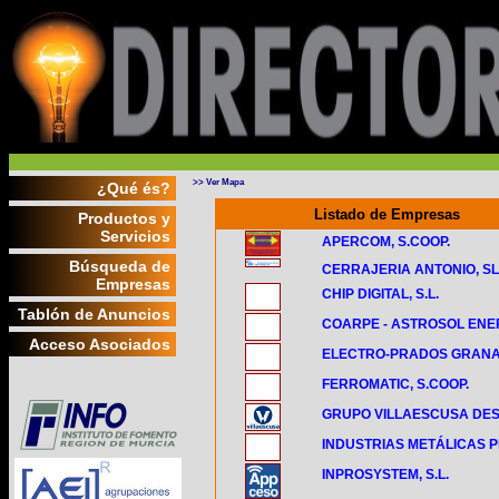
>> Ver Mapa
¿Qué és?
Listado de Empresas
Productos y
Servicios
APERCOM, S.COOP.
Búsqueda de
CERRAJERIA ANTONIO, SL
Empresas
CHIP DIGITAL, S.L.
Tablón de Anuncios
COARPE - ASTROSOL ENER
Acceso Asociados
ELECTRO-PRADOS GRANAD
FERROMATIC, S.COOP.
GRUPO VILLAESCUSA DES
INDUSTRIAS METÁLICAS PIV
INPROSYSTEM, S.L.