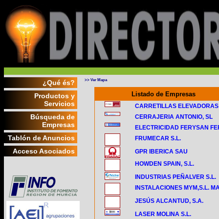
>> Ver Mapa
¿Qué és?
Listado de Empresas
Productos y
Servicios
CARRETILLAS ELEVADORAS
Búsqueda de
CERRAJERIA ANTONIO, SL
Empresas
ELECTRICIDAD FERYSAN F
Tablón de Anuncios
FRUMECAR S.L.
Acceso Asociados
GPR IBERICA SAU
HOWDEN SPAIN, S.L.
INDUSTRIAS PEÑALVER S.L.
INSTALACIONES MYM,S.L. M
JESÚS ALCANTUD, S.A.
LASER MOLINA S.L.