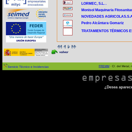
LORMEC, S.L. .
Monisol Maquinaria Fitosanita
NOVEDADES AGRICOLAS.S.A 
Pedro Alcántara Gomariz
TRATAMIENTOS TÉRMICOS ES
FREMM
· C/. del Metal
Servicio Técnico e Incidencias
¿Desea aparecer