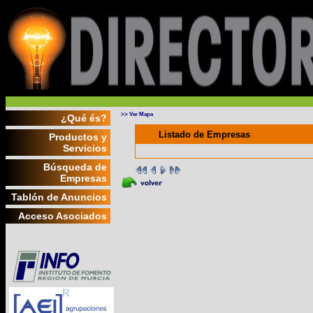
>> Ver Mapa
¿Qué és?
Listado de Empresas
Productos y
Servicios
Búsqueda de
Empresas
Tablón de Anuncios
Acceso Asociados