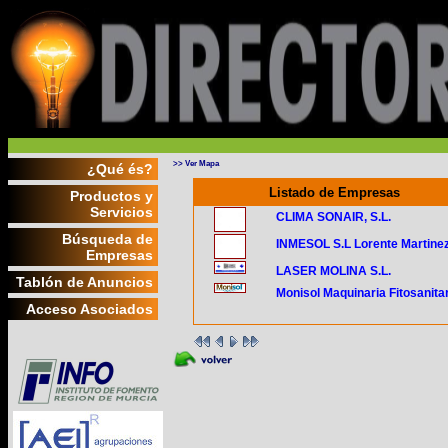
>> Ver Mapa
¿Qué és?
Listado de Empresas
Productos y
Servicios
CLIMA SONAIR, S.L.
Búsqueda de
INMESOL S.L Lorente Martine
Empresas
LASER MOLINA S.L.
Tablón de Anuncios
Monisol Maquinaria Fitosanita
Acceso Asociados