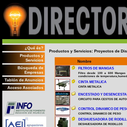
¿Qué és?
Productos y Servicios: Proyectos de Dis
Productos y
Servicios
Nombre
Búsqueda de
FILTROS DE MANGAS
Empresas
Filtro desde 100 a 600 Mangas 
condiciones de temperatura,humeda
Tablón de Anuncios
CINTA METALICA
CINTA METALICA
Acceso Asociados
ENCESTADO Y DESENCEST
CIRCUITO PARA CESTOS DE AUT
CONTROL DINAMICO DE PES
CONTROL DINAMICO DE PESO
DESHUESADORA DE RODIL
DESHUESADORA DE RODILLOS