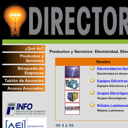
¿Qué és?
Productos y Servicios: Electricidad, Ele
Productos y
Servicios
Nombre
Búsqueda de
Electricidad en Ge
Empresas
Electricidad en Gener
Tablón de Anuncios
Equipos Eléctricos
Equipos Eléctricos y 
Acceso Asociados
Grupos Electróge
Grupos Electrógenos
Rótulos Luminoso
Rótulos Luminosos