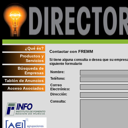
¿Qué és?
Contactar con FREMM
Productos y
Si tiene alguna consulta o desea que su empresa
Servicios
siguiente formulario
Búsqueda de
Nombre:
Empresas
Teléfono:
Tablón de Anuncios
Correo
Acceso Asociados
Electrónico:
Dirección:
Consulta: