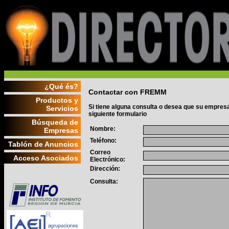
¿Qué és?
Contactar con FREMM
Productos y
Si tiene alguna consulta o desea que su empresa
Servicios
siguiente formulario
Búsqueda de
Nombre:
Empresas
Teléfono:
Tablón de Anuncios
Correo
Acceso Asociados
Electrónico:
Dirección:
Consulta: