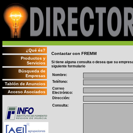
¿Qué és?
Contactar con FREMM
Productos y
Si tiene alguna consulta o desea que su empresa
Servicios
siguiente formulario
Búsqueda de
Nombre:
Empresas
Teléfono:
Tablón de Anuncios
Correo
Acceso Asociados
Electrónico:
Dirección:
Consulta: