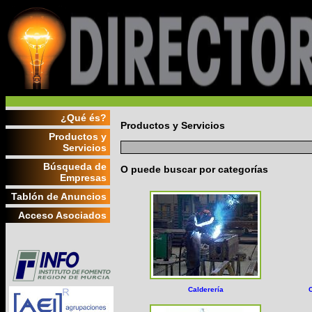
¿Qué és?
Productos y Servicios
Productos y
Servicios
Búsqueda de
O puede buscar por categorías
Empresas
Tablón de Anuncios
Acceso Asociados
Calderería
C