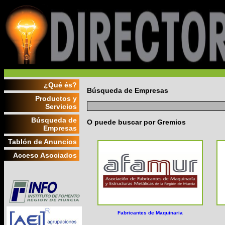
¿Qué és?
Búsqueda de Empresas
Productos y
Servicios
Búsqueda de
O puede buscar por Gremios
Empresas
Tablón de Anuncios
Acceso Asociados
Fabricantes de Maquinaria